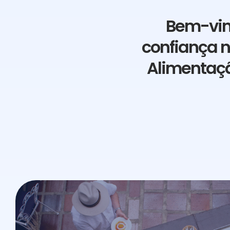
Bem-vind
confiança n
Alimentaçã