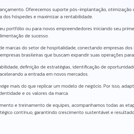
lançamento. Oferecemos suporte pós-implantação, otimização op
cia dos hóspedes e maximizar a rentabilidade.
eu portfólio ou para novos empreendedores iniciando seu prime
alimentação de sucesso.
 marcas do setor de hospitalidade, conectando empresas dos Es
 empresas brasileiras que buscam expandir suas operações para
lidade, definição de estratégias, identificação de oportunidade
e acelerando a entrada em novos mercados.
e mais do que replicar um modelo de negócio. Por isso, adaptam
 identidade e os valores da marca.
utamento e treinamento de equipes, acompanhamos todas as et
atégico contínuo, garantindo crescimento sustentável e resulta